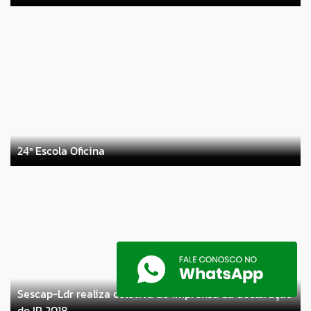
24ª Escola Oficina
Sescap-Ldr realiza coletiva de imprensa da declaração
do IR 2018