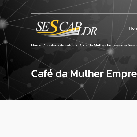
×
Início
SESCAP
Ho
Home
/
Galeria de Fotos
/
Café da Mulher Empresária Sesc
Associados
Café da Mulher Empre
Contribuição
Certificação
Cursos e Eventos
Convenções