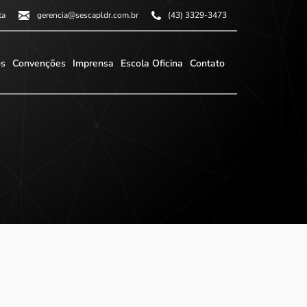
ta
gerencia@sescapldr.com.br
(43) 3329-3473
os
Convenções
Imprensa
Escola Oficina
Contato