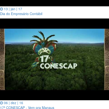
13 | jan | 17
Dia do Empresário Contábil
06 | dez | 16
17ª CONESCAP - Vem pra Manaus