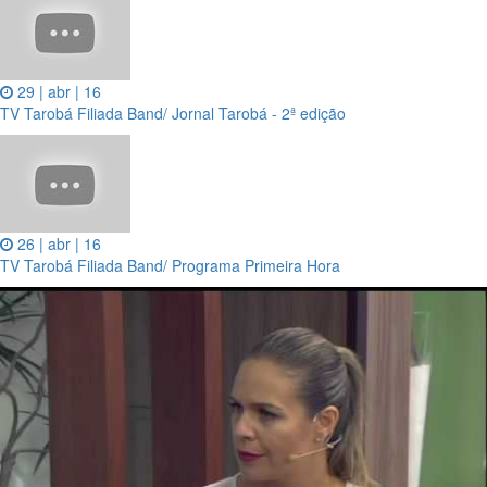
29 | abr | 16
TV Tarobá Filiada Band/ Jornal Tarobá - 2ª edição
26 | abr | 16
TV Tarobá Filiada Band/ Programa Primeira Hora