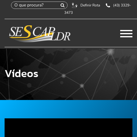
Definir Rota
(43) 3329-
×
Início
3473
SESCAP
Home
/
Vídeos
Associados
Vídeos
Contribuição
Certificação
Cursos e Eventos
Convenções