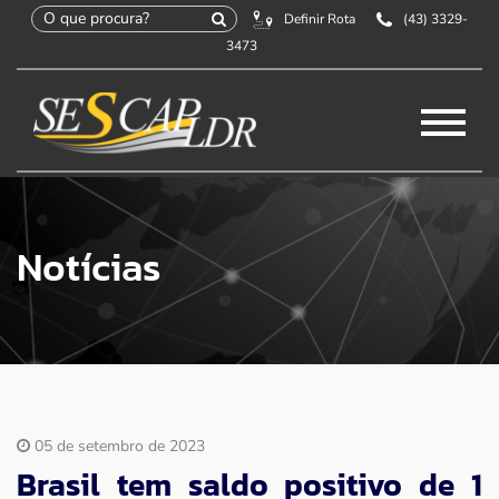
Definir Rota
(43) 3329-
×
Início
3473
SESCAP
Home
/
Notícias
/
Associados
Notícias
Contribuição
Certificação
Cursos e Eventos
05 de setembro de 2023
Brasil tem saldo positivo de 1
Convenções