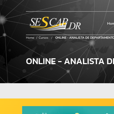
×
Início
SESCAP
Ho
Home
/
Cursos
/
ONLINE - ANALISTA DE DEPARTAMENT
Associados
ONLINE - ANALISTA 
Contribuição
Certificação
Cursos e Eventos
Convenções