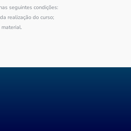
nas seguintes condições:
a realização do curso;
material.