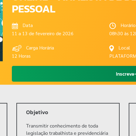
PESSOAL
Data
Horário
11 a 13 de fevereiro de 2026
08h30 às 1
Carga Horária
Local
12 Horas
PLATAFOR
Inscreva
Objetivo
Transmitir conhecimento de toda
legislação trabalhista e previdenciária