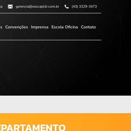
ta
gerencia@sescapldr.com.br
(43) 3329-3473
os
Convenções
Imprensa
Escola Oficina
Contato
DEPARTAMENTO