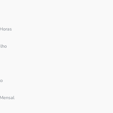
 Horas
alho
to
 Mensal