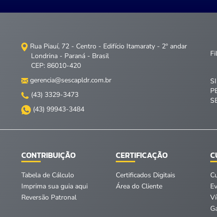
Rua Piauí, 72 - Centro - Edifício Itamaraty - 2º andar
Fi
Londrina - Paraná - Brasil
CEP: 86010-420
gerencia@sescapldr.com.br
S
P
(43) 3329-3473
S
(43) 99943-3484
CONTRIBUIÇÃO
CERTIFICAÇÃO
C
Tabela de Cálculo
Certificados Digitais
C
Imprima sua guia aqui
Área do Cliente
E
Reversão Patronal
V
Ga