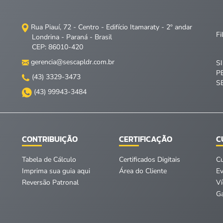
Rua Piauí, 72 - Centro - Edifício Itamaraty - 2º andar
Fi
Londrina - Paraná - Brasil
CEP: 86010-420
gerencia@sescapldr.com.br
S
P
(43) 3329-3473
S
(43) 99943-3484
CONTRIBUIÇÃO
CERTIFICAÇÃO
C
Tabela de Cálculo
Certificados Digitais
C
Imprima sua guia aqui
Área do Cliente
E
Reversão Patronal
V
Ga