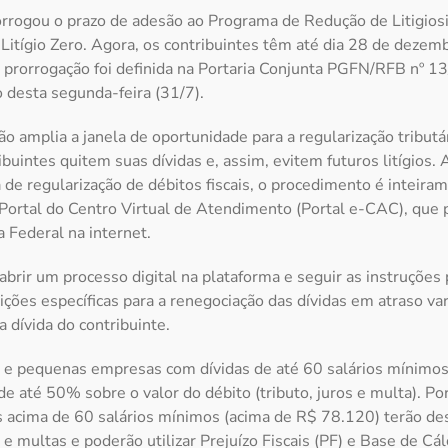
rrogou o prazo de adesão ao Programa de Redução de Litigiosi
Litígio Zero. Agora, os contribuintes têm até dia 28 de dezem
 prorrogação foi definida na Portaria Conjunta PGFN/RFB nº 1
o desta segunda-feira (31/7).
o amplia a janela de oportunidade para a regularização tribut
buintes quitem suas dívidas e, assim, evitem futuros litígios
va de regularização de débitos fiscais, o procedimento é inteira
 Portal do Centro Virtual de Atendimento (Portal e-CAC), que
a Federal na internet.
abrir um processo digital na plataforma e seguir as instruções 
ções específicas para a renegociação das dívidas em atraso v
 dívida do contribuinte.
ro e pequenas empresas com dívidas de até 60 salários mínimo
e até 50% sobre o valor do débito (tributo, juros e multa). Por
 acima de 60 salários mínimos (acima de R$ 78.120) terão d
s e multas e poderão utilizar Prejuízo Fiscais (PF) e Base de C