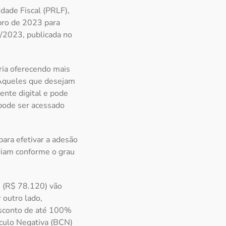
dade Fiscal (PRLF),
bro de 2023 para
3/2023, publicada no
ária oferecendo mais
. Aqueles que desejam
mente digital e pode
 pode ser acessado
para efetivar a adesão
ariam conforme o grau
s (R$ 78.120) vão
 outro lado,
esconto de até 100%
álculo Negativa (BCN)