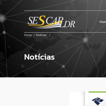
×
Início
SESCAP
Ho
Home
/
Notícias
/
Associados
Notícias
Contribuição
Certificação
Cursos e Eventos
Convenções