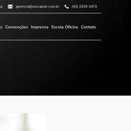
ta
gerencia@sescapldr.com.br
(43) 3329-3473
os
Convenções
Imprensa
Escola Oficina
Contato