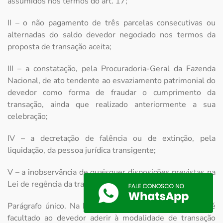
assumidos nos termos do art. 17;
II – o não pagamento de três parcelas consecutivas ou
alternadas do saldo devedor negociado nos termos da
proposta de transação aceita;
III – a constatação, pela Procuradoria-Geral da Fazenda
Nacional, de ato tendente ao esvaziamento patrimonial do
devedor como forma de fraudar o cumprimento da
transação, ainda que realizado anteriormente a sua
celebração;
IV – a decretação de falência ou de extinção, pela
liquidação, da pessoa jurídica transigente;
V – a inobservância de quaisquer disposições previstas na
Lei de regência da transação.
Parágrafo único. Na hipótese de que trata o inciso IV, é
facultado ao devedor aderir à modalidade de transação