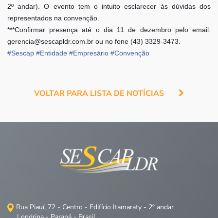
2º andar). O evento tem o intuito esclarecer às dúvidas dos
representados na convenção.
***Confirmar presença até o dia 11 de dezembro pelo email:
gerencia@sescapldr.com.br
ou no fone (43) 3329-3473.
#
Sescap
#
Entidade
#
Empresário
#
Convenção
VOLTAR PARA LISTA DE NOTÍCIAS
Rua Piauí, 72 - Centro - Edifício Itamaraty - 2º andar
Londrina - Paraná - Brasil