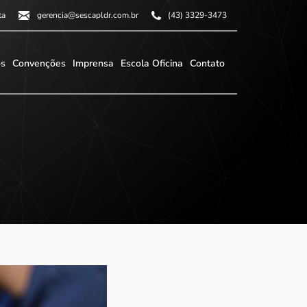
ta
gerencia@sescapldr.com.br
(43) 3329-3473
os
Convenções
Imprensa
Escola Oficina
Contato