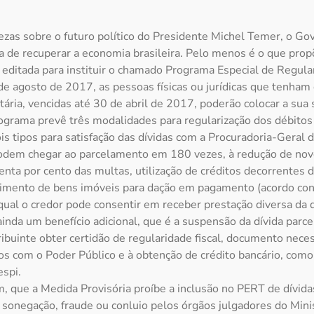
zas sobre o futuro político do Presidente Michel Temer, o Go
a de recuperar a economia brasileira. Pelo menos é o que pro
editada para instituir o chamado Programa Especial de Regular
de agosto de 2017, as pessoas físicas ou jurídicas que tenham 
utária, vencidas até 30 de abril de 2017, poderão colocar a sua 
grama prevê três modalidades para regularização dos débitos
ois tipos para satisfação das dívidas com a Procuradoria-Geral 
odem chegar ao parcelamento em 180 vezes, à redução de nov
nta por cento das multas, utilização de créditos decorrentes de
imento de bens imóveis para dação em pagamento (acordo co
qual o credor pode consentir em receber prestação diversa da q
inda um benefício adicional, que é a suspensão da dívida parc
ribuinte obter certidão de regularidade fiscal, documento neces
tos com o Poder Público e à obtenção de crédito bancário, com
espi.
, que a Medida Provisória proíbe a inclusão no PERT de dívid
 sonegação, fraude ou conluio pelos órgãos julgadores do Mini