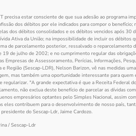
 precisa estar consciente de que sua adesão ao programa impl
fissão dos débitos por ele indicados para compor o benefício; 
las dos débitos consolidados e os débitos vencidos após 30 d
ívida Ativa da União; na impossibilidade de incluir os débit
ma de parcelamento posterior, ressalvado o reparcelamento de
de 19 de julho de 2002; e no cumprimento regular das obrigaç
das Empresas de Assessoramento, Perícias, Informações, Pesqu
a e Região (Sescap-LDR), Nelson Barizon, vê nas medidas uma
gem, mas também uma oportunidade interessante para quem e
 regularizar. "A grande expectativa é que a Receita Federal do
amento, não exclua deste benefício de parcelar as dívidas co
quenos empresários optantes pelo Simples Nacional, assim com
tas eles contribuem para o desenvolvimento de nosso país, tan
o presidente do Sescap-Ldr, Jaime Cardozo.
ina / Sescap-Ldr