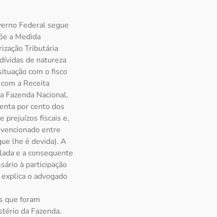
verno Federal segue
põe a Medida
ização Tributária
dívidas de natureza
situação com o fisco
 com a Receita
da Fazenda Nacional,
enta por cento dos
 prejuízos fiscais e,
nvencionado entre
ue lhe é devida). A
elada e a consequente
sário à participação
o explica o advogado
as que foram
stério da Fazenda.