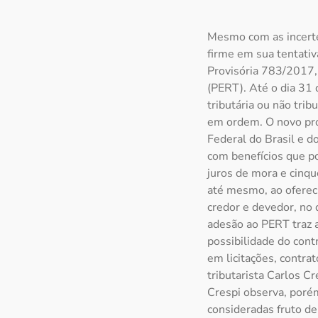
Mesmo com as incerte
firme em sua tentativ
Provisória 783/2017, 
(PERT). Até o dia 31 
tributária ou não trib
em ordem. O novo pro
Federal do Brasil e d
com benefícios que p
juros de mora e cinque
até mesmo, ao oferec
credor e devedor, no 
adesão ao PERT traz a
possibilidade do cont
em licitações, contra
tributarista Carlos Cr
Crespi observa, porém
consideradas fruto de