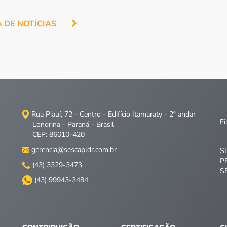
A DE NOTÍCIAS
Rua Piauí, 72 - Centro - Edifício Itamaraty - 2º andar
Fi
Londrina - Paraná - Brasil
CEP: 86010-420
gerencia@sescapldr.com.br
S
P
(43) 3329-3473
S
(43) 99943-3484