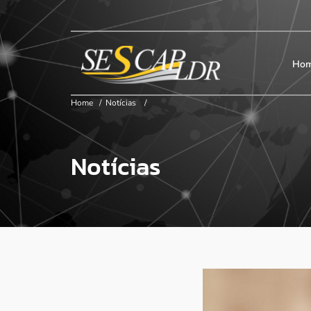
×
Início
SESCAP
Ho
Home
/
Notícias
/
Associados
Notícias
Contribuição
Certificação
Cursos e Eventos
Convenções