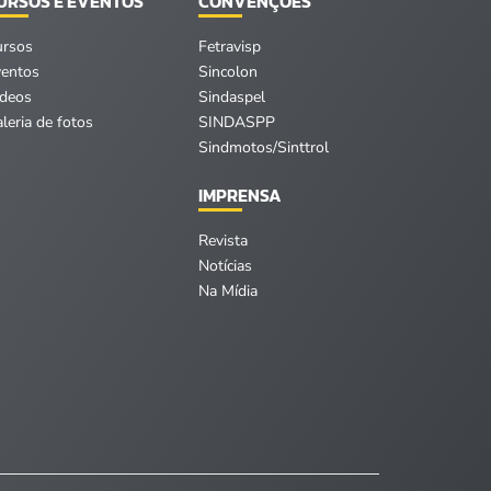
URSOS E EVENTOS
CONVENÇÕES
ursos
Fetravisp
ventos
Sincolon
ídeos
Sindaspel
leria de fotos
SINDASPP
Sindmotos/Sinttrol
IMPRENSA
Revista
Notícias
Na Mídia