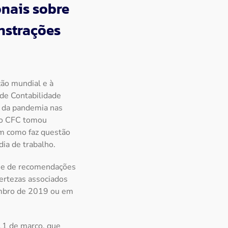
onais sobre
nstrações
ção mundial e à
de Contabilidade
s da pandemia nas
, o CFC tomou
im como faz questão
ia de trabalho.
érie de recomendações
certezas associados
embro de 2019 ou em
11 de março, que