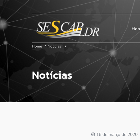
×
Início
SESCAP
Ho
Home
/
Notícias
/
Associados
Notícias
Contribuição
Certificação
Cursos e Eventos
Convenções
16 de março de 2020