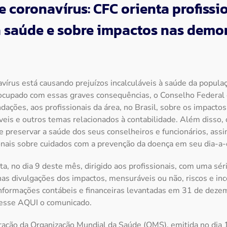
 coronavírus: CFC orienta profissi
 saúde e sobre impactos nas demo
írus está causando prejuízos incalculáveis à saúde da popula
ocupado com essas graves consequências, o Conselho Federal 
ações, aos profissionais da área, no Brasil, sobre os impacto
eis e outros temas relacionados à contabilidade. Além disso
 preservar a saúde dos seus conselheiros e funcionários, ass
ionais sobre cuidados com a prevenção da doença em seu dia-a-d
a, no dia 9 deste mês, dirigido aos profissionais, com uma s
as divulgações dos impactos, mensuráveis ou não, riscos e in
informações contábeis e financeiras levantadas em 31 de dez
cesse AQUI o comunicado.
ração da Organização Mundial da Saúde (OMS), emitida no dia 