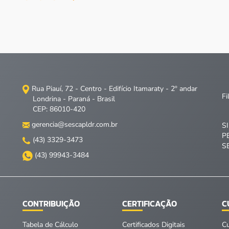
Rua Piauí, 72 - Centro - Edifício Itamaraty - 2º andar
Fi
Londrina - Paraná - Brasil
CEP: 86010-420
gerencia@sescapldr.com.br
S
P
(43) 3329-3473
S
(43) 99943-3484
CONTRIBUIÇÃO
CERTIFICAÇÃO
C
Tabela de Cálculo
Certificados Digitais
C