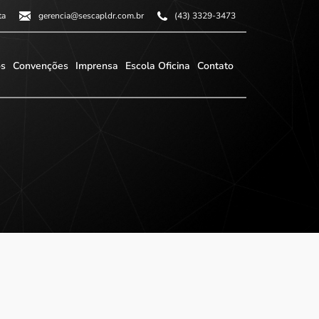
ta
gerencia@sescapldr.com.br
(43) 3329-3473
os
Convenções
Imprensa
Escola Oficina
Contato