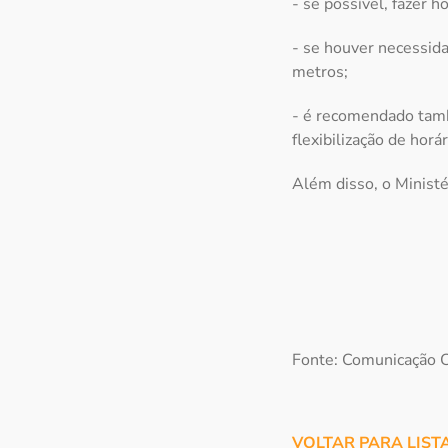
- se possível, fazer h
- se houver necessida
metros;
- é recomendado tamb
flexibilização de horá
Além disso, o Ministé
Fonte: Comunicação C
VOLTAR PARA LIST