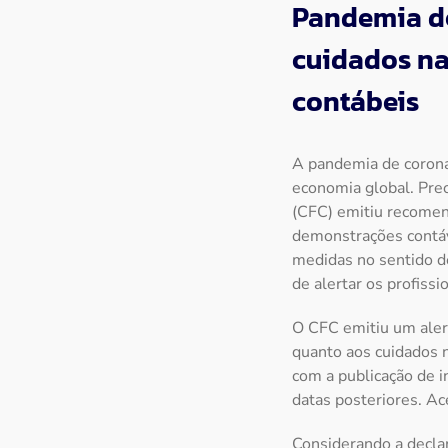
Pandemia de
Imprensa
cuidados na
contábeis
Contato
A pandemia de coronav
economia global. Pre
(CFC) emitiu recomend
demonstrações contáv
medidas no sentido de
de alertar os profiss
O CFC emitiu um alert
quanto aos cuidados n
com a publicação de 
datas posteriores. A
Considerando a decla