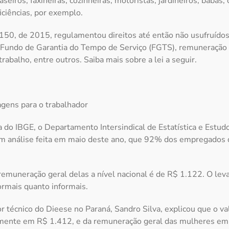
seiros, faxineiras, cozinheiras, motoristas, jardineiros, babás,
ciências, por exemplo.
50, de 2015, regulamentou direitos até então não usufruídos
undo de Garantia do Tempo de Serviço (FGTS), remuneração 
trabalho, entre outros. Saiba mais sobre a lei a seguir.
gens para o trabalhador
 do IBGE, o Departamento Intersindical de Estatística e Estu
em análise feita em maio deste ano, que 92% dos empregados
remuneração geral delas a nível nacional é de R$ 1.122. O l
ormais quanto informais.
r técnico do Dieese no Paraná, Sandro Silva, explicou que o va
lmente em R$ 1.412, e da remuneração geral das mulheres em 