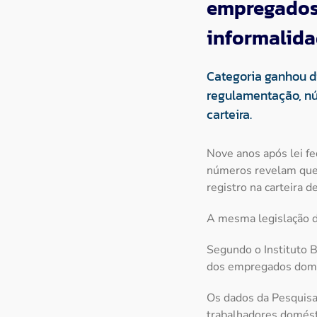
empregados
informalida
Categoria ganhou d
regulamentação, nú
carteira.
Nove anos após lei f
números revelam que, 
registro na carteira d
A mesma legislação di
Segundo o Instituto B
dos empregados domé
Os dados da Pesquisa
trabalhadores domésti