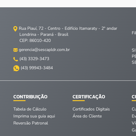
Rua Piauí, 72 - Centro - Edifício Itamaraty - 2º andar
Fi
Londrina - Paraná - Brasil
CEP: 86010-420
gerencia@sescapldr.com.br
S
P
(43) 3329-3473
S
(43) 99943-3484
CONTRIBUIÇÃO
CERTIFICAÇÃO
C
Tabela de Cálculo
Certificados Digitais
C
Imprima sua guia aqui
Área do Cliente
E
Reversão Patronal
V
Ga