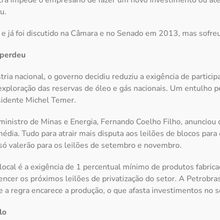
tra impede o empresário de fazer um novo investimento ou 
u.
e já foi discutido na Câmara e no Senado em 2013, mas sofreu
 perdeu
tria nacional, o governo decidiu reduziu a exigência de partici
 exploração das reservas de óleo e gás nacionais. Um entulho p
sidente Michel Temer.
 ministro de Minas e Energia, Fernando Coelho Filho, anunciou 
ia. Tudo para atrair mais disputa aos leilões de blocos para 
só valerão para os leilões de setembro e novembro.
cal é a exigência de 1 percentual mínimo de produtos fabrica
ncer os próximos leilões de privatização do setor. A Petrobr
e a regra encarece a produção, o que afasta investimentos no s
lo