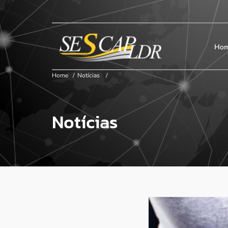
×
Início
SESCAP
Ho
Home
/
Notícias
/
Associados
Notícias
Contribuição
Certificação
Cursos e Eventos
Convenções