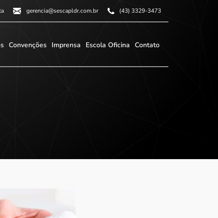
ta
gerencia@sescapldr.com.br
(43) 3329-3473
os
Convenções
Imprensa
Escola Oficina
Contato