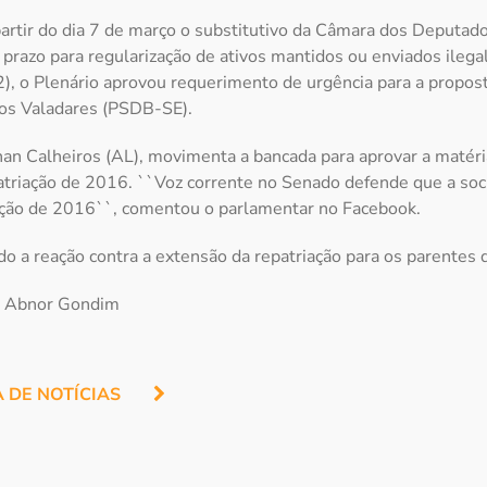
artir do dia 7 de março o substitutivo da Câmara dos Deputad
 prazo para regularização de ativos mantidos ou enviados ilega
2), o Plenário aprovou requerimento de urgência para a propos
os Valadares (PSDB-SE).
an Calheiros (AL), movimenta a bancada para aprovar a matér
patriação de 2016. ``Voz corrente no Senado defende que a so
iação de 2016``, comentou o parlamentar no Facebook.
do a reação contra a extensão da repatriação para os parentes d
r: Abnor Gondim
A DE NOTÍCIAS