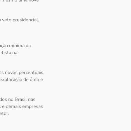
até mesmo uma nova
 veto presidencial.
pação mínima da
etista na
os novos percentuais,
exploração de óleo e
dos no Brasil nas
as e demais empresas
etor.