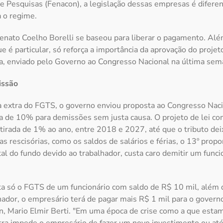
 e Pesquisas (Fenacon), a legislação dessas empresas é diferen
a o regime.
Renato Coelho Borelli se baseou para liberar o pagamento. Além
e é particular, só reforça a importância da aprovação do projet
ra, enviado pelo Governo ao Congresso Nacional na última sem
issão
a extra do FGTS, o governo enviou proposta ao Congresso Naci
ta de 10% para demissões sem justa causa. O projeto de lei 
irada de 1% ao ano, entre 2018 e 2027, até que o tributo deix
s rescisórias, como os saldos de salários e férias, o 13º propo
al do fundo devido ao trabalhador, custa caro demitir um funci
a só o FGTS de um funcionário com saldo de R$ 10 mil, além 
hador, o empresário terá de pagar mais R$ 1 mil para o governo
, Mario Elmir Berti. "Em uma época de crise como a que estam