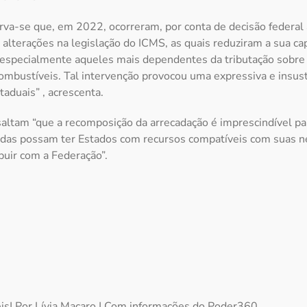
va-se que, em 2022, ocorreram, por conta de decisão federal 
 alterações na legislação do ICMS, as quais reduziram a sua ca
 especialmente aqueles mais dependentes da tributação sobre e
ombustíveis. Tal intervenção provocou uma expressiva e insus
staduais” , acrescenta.
altam “que a recomposição da arrecadação é imprescindível pa
das possam ter Estados com recursos compatíveis com suas n
buir com a Federação”.
eis| Por Lívia Macaro | Com informações do Poder360