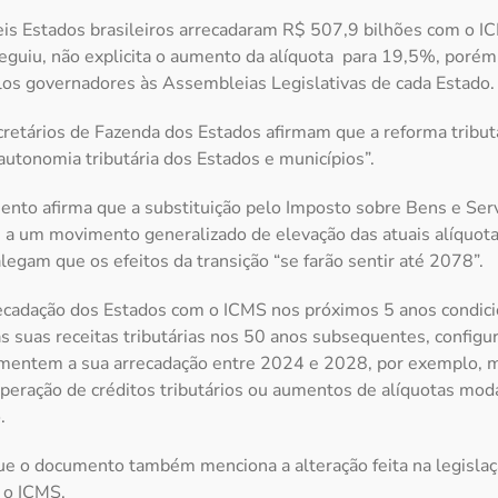
eis Estados brasileiros arrecadaram R$ 507,9 bilhões com o 
guiu, não explicita o aumento da alíquota para 19,5%, porém
los governadores às Assembleias Legislativas de cada Estado.
retários de Fazenda dos Estados afirmam que a reforma tribut
 autonomia tributária dos Estados e municípios”.
nto afirma que a substituição pelo Imposto sobre Bens e Serv
s a um movimento generalizado de elevação das atuais alíquot
gam que os efeitos da transição “se farão sentir até 2078”.
recadação dos Estados com o ICMS nos próximos 5 anos condic
 as suas receitas tributárias nos 50 anos subsequentes, config
umentem a sua arrecadação entre 2024 e 2028, por exemplo, m
peração de créditos tributários ou aumentos de alíquotas moda
.
que o documento também menciona a alteração feita na legisl
a o ICMS.