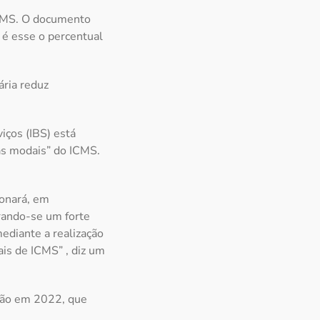
ICMS. O documento
 é esse o percentual
ária reduz
iços (IBS) está
as modais” do ICMS.
ionará, em
urando-se um forte
ediante a realização
is de ICMS” , diz um
ação em 2022, que