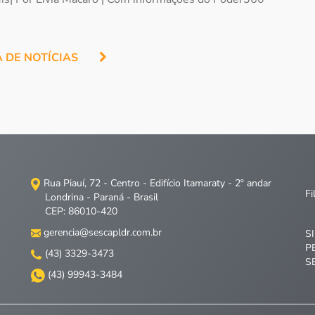
A DE NOTÍCIAS
Rua Piauí, 72 - Centro - Edifício Itamaraty - 2º andar
Fi
Londrina - Paraná - Brasil
CEP: 86010-420
gerencia@sescapldr.com.br
S
P
(43) 3329-3473
S
(43) 99943-3484