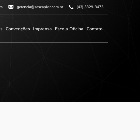
ta
gerencia@sescapldr.com.br
(43) 3329-3473
os
Convenções
Imprensa
Escola Oficina
Contato