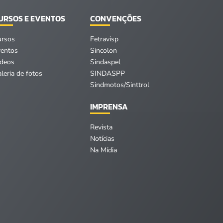
URSOS E EVENTOS
CONVENÇÕES
ursos
Fetravisp
ventos
Sincolon
ídeos
Sindaspel
leria de fotos
SINDASPP
Sindmotos/Sinttrol
IMPRENSA
Revista
Notícias
Na Mídia