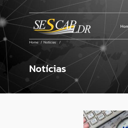
×
Início
SESCAP
Ho
Home
/
Notícias
/
Associados
Notícias
Contribuição
Certificação
Cursos e Eventos
Convenções