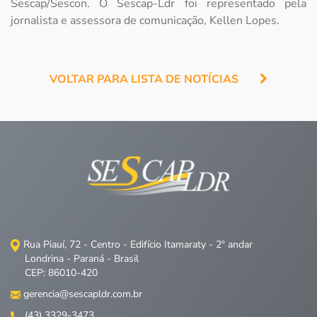
Sescap/Sescon. O Sescap-Ldr foi representado pela
jornalista e assessora de comunicação, Kellen Lopes.
VOLTAR PARA LISTA DE NOTÍCIAS
Rua Piauí, 72 - Centro - Edifício Itamaraty - 2º andar
Londrina - Paraná - Brasil
CEP: 86010-420
gerencia@sescapldr.com.br
(43) 3329-3473