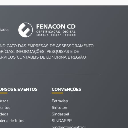
liado:
INDICATO DAS EMPRESAS DE ASSESSORAMENTO,
ERÍCIAS, INFORMAÇÕES, PESQUISAS E DE
ERVIÇOS CONTÁBEIS DE LONDRINA E REGIÃO
URSOS E EVENTOS
CONVENÇÕES
ursos
Fetravisp
ventos
Sincolon
ídeos
Sindaspel
leria de fotos
SINDASPP
Sindmotos/Sinttrol