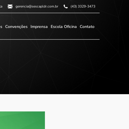
ta
gerencia@sescapldr.com.br
(43) 3329-3473
os
Convenções
Imprensa
Escola Oficina
Contato