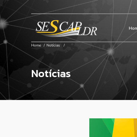
×
Início
SESCAP
Ho
Home
/
Notícias
/
Associados
Notícias
Contribuição
Certificação
Cursos e Eventos
Convenções