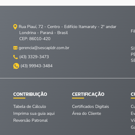
Rua Piauí, 72 - Centro - Edifício Itamaraty - 2º andar
Fi
Londrina - Paraná - Brasil
CEP: 86010-420
gerencia@sescapldr.com.br
S
P
(43) 3329-3473
S
(43) 99943-3484
CONTRIBUIÇÃO
CERTIFICAÇÃO
C
Tabela de Cálculo
Certificados Digitais
C
Imprima sua guia aqui
Área do Cliente
E
Reversão Patronal
V
Ga