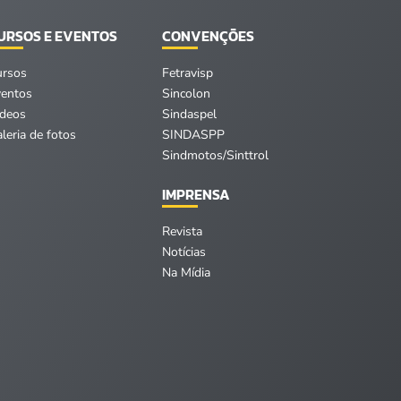
URSOS E EVENTOS
CONVENÇÕES
ursos
Fetravisp
ventos
Sincolon
ídeos
Sindaspel
leria de fotos
SINDASPP
Sindmotos/Sinttrol
IMPRENSA
Revista
Notícias
Na Mídia