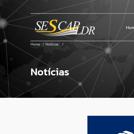
×
Início
SESCAP
Ho
Home
/
Notícias
/
Associados
Notícias
Contribuição
Certificação
Cursos e Eventos
Convenções