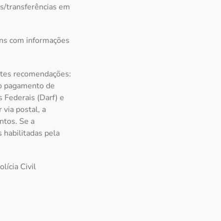
os/transferências em
ens com informações
intes recomendações:
 o pagamento de
 Federais (Darf) e
via postal, a
ntos. Se a
 habilitadas pela
lícia Civil