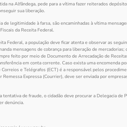
ida na Alfândega, pede para a vítima fazer reiterados depósit
onseguir sua liberação.
ia de legitimidade à farsa, são encaminhadas à vítima mensag
Fiscais da Receita Federal.
ta Federal, a população deve ficar atenta e observar as segu
manda mensagens de cobrança para liberação de mercadorias;
empre feito por meio de Documento de Arrecadação de Receitas
ansferência em conta corrente. Caso exista uma encomenda por 
 Correios e Telégrafos (ECT) é a responsável pelos procedime
 Remessa Expressa (Courrier), deve ser enviada por empresas
 tentativa de fraude, o cidadão deve procurar a Delegacia de Po
er denúncia.