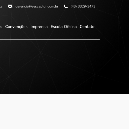
ta
gerencia@sescapldr.com.br
(43) 3329-3473
os
Convenções
Imprensa
Escola Oficina
Contato