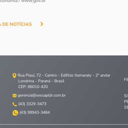
 Economia / www.gov.br
A DE NOTÍCIAS
Rua Piauí, 72 - Centro - Edifício Itamaraty - 2º andar
Fi
Londrina - Paraná - Brasil
CEP: 86010-420
gerencia@sescapldr.com.br
S
P
(43) 3329-3473
S
(43) 99943-3484