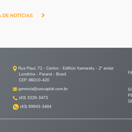
A DE NOTÍCIAS
Rua Piauí, 72 - Centro - Edifício Itamaraty - 2º andar
Fi
Londrina - Paraná - Brasil
CEP: 86010-420
gerencia@sescapldr.com.br
S
P
(43) 3329-3473
S
(43) 99943-3484