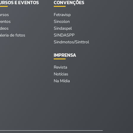
URSOS E EVENTOS
CONVENÇÕES
ursos
Fetravisp
ventos
Sincolon
ídeos
Sindaspel
leria de fotos
SINDASPP
Sindmotos/Sinttrol
IMPRENSA
Revista
Notícias
Na Mídia