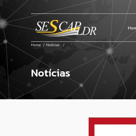
×
Início
SESCAP
Ho
Home
/
Notícias
/
Associados
Notícias
Contribuição
Certificação
Cursos e Eventos
Convenções