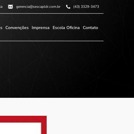
ta
gerencia@sescapldr.com.br
(43) 3329-3473
os
Convenções
Imprensa
Escola Oficina
Contato